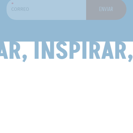
*
ENVIAR
R, INSPIRAR,
19
20
21