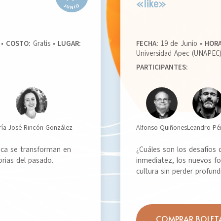
«like»
 •
COSTO:
Gratis •
LUGAR:
FECHA:
19 de Junio •
HORA
Universidad Apec (UNAPEC
PARTICIPANTES:
ría José Rincón González
Alfonso Quiñones
Leandro Pé
ca se transforman en
¿Cuáles son los desafíos d
orias del pasado.
inmediatez, los nuevos for
cultura sin perder profund
COMPRAR BOLET