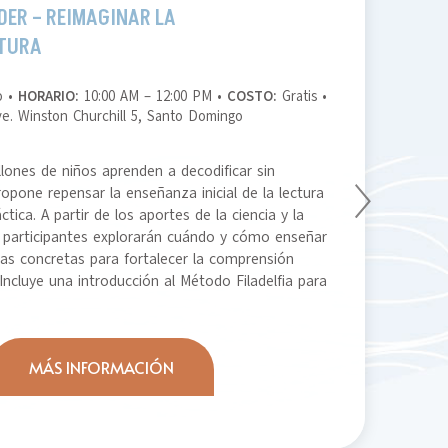
DER – REIMAGINAR LA
L
CTURA
I
o •
HORARIO:
10:00 AM – 12:00 PM •
COSTO:
Gratis •
F
. Winston Churchill 5, Santo Domingo
•
C
z
I
lones de niños aprenden a decodificar sin
E
ropone repensar la enseñanza inicial de la lectura
c
ctica. A partir de los aportes de la ciencia y la
d
os participantes explorarán cuándo y cómo enseñar
e
ias concretas para fortalecer la comprensión
a
Incluye una introducción al Método Filadelfia para
d
l
MÁS INFORMACIÓN