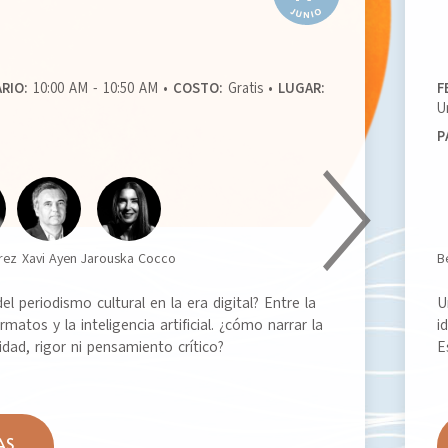
RIO:
10:00 AM - 10:50 AM •
COSTO:
Gratis •
LUGAR:
F
)
U
P
rez
Xavi Ayen
Jarouska Cocco
B
el periodismo cultural en la era digital? Entre la
U
matos y la inteligencia artificial. ¿cómo narrar la
i
idad, rigor ni pensamiento crítico?
E
AS