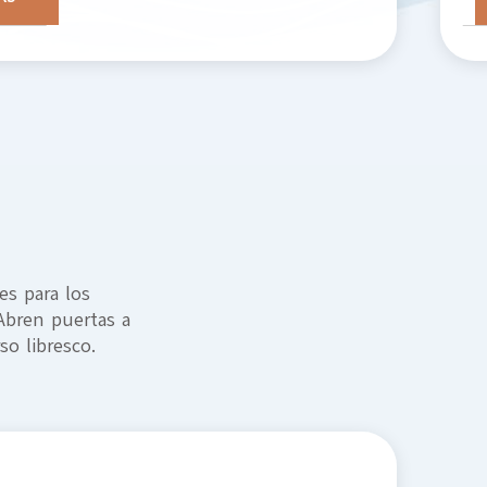
es para los
 Abren puertas a
so libresco.
T