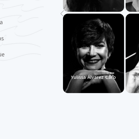
na
os
ue
Yulissa Álvarez Caro
Ang