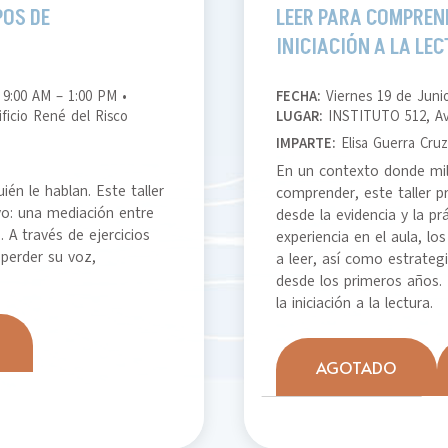
POS DE
LEER PARA COMPREN
INICIACIÓN A LA LE
9:00 AM – 1:00 PM •
FECHA:
Viernes 19 de Juni
ficio René del Risco
LUGAR:
INSTITUTO 512, Ave
IMPARTE:
Elisa Guerra Cru
En un contexto donde mil
ién le hablan. Este taller
comprender, este taller p
vo: una mediación entre
desde la evidencia y la prá
 A través de ejercicios
experiencia en el aula, l
 perder su voz,
a leer, así como estrateg
desde los primeros años. 
la iniciación a la lectura.
AGOTADO