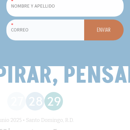
*
*
ENVIAR
PIRAR, PENSAR
27
28
29
unio 2025 • Santo Domingo, R.D.