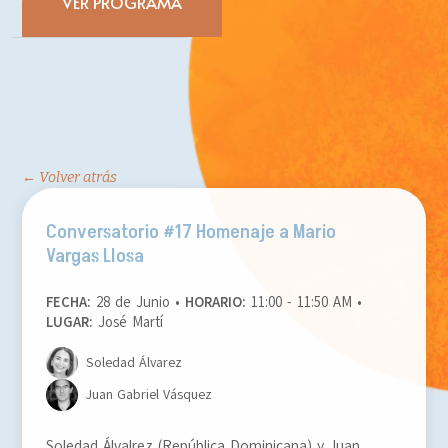
VER PROGRAMA
← Volver atrás
Conversatorio #17
Homenaje a Mario
Vargas Llosa
FECHA:
28 de Junio •
HORARIO:
11:00 - 11:50 AM •
LUGAR:
José Martí
Soledad Álvarez
Juan Gabriel Vásquez
Soledad Álvalrez (República Dominicana) y Juan