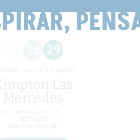
PIRAR, PENSA
27
28
29
io 2025 • Santo Domingo, R.D.
Kimpton Las
Mercedes
Hotel Kimpton. Ciudad Colonial
(809) 738-2100
Locación en Google Maps