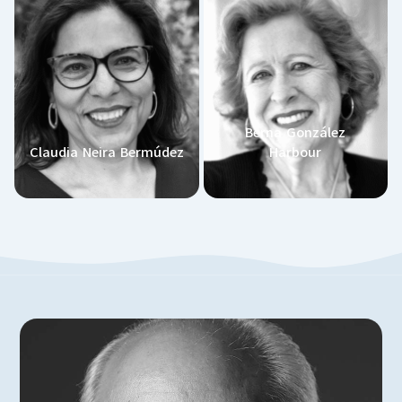
Berna González
Claudia Neira Bermúdez
Harbour