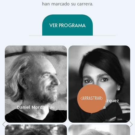
han marcado su carrera.
VER PROGRAMA
ARRASTRAR
Priscilla Velázquez
Daniel Mordzinski
Rivera