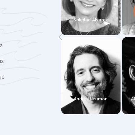
Soledad Álvarez
na
os
ue
Andrés Neuman
A