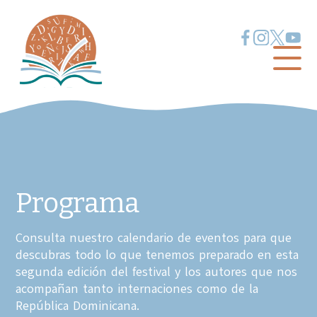
Programa
Consulta nuestro calendario de eventos para que
descubras todo lo que tenemos preparado en esta
segunda edición del festival y los autores que nos
acompañan tanto internaciones como de la
República Dominicana.