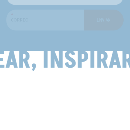
*
ENVIAR
AR, INSPIRAR
19
20
21